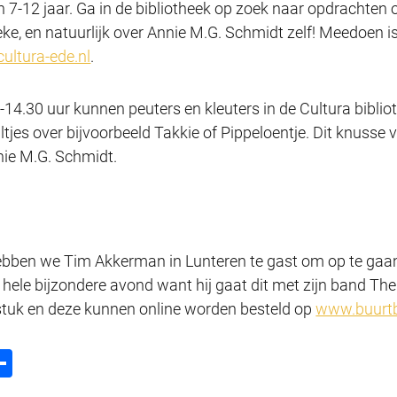
 7-12 jaar. Ga in de bibliotheek op zoek naar opdrachten o
eke, en natuurlijk over Annie M.G. Schmidt zelf! Meedoen i
ultura-ede.nl
.
14.30 uur kunnen peuters en kleuters in de Cultura bibliot
tjes over bijvoorbeeld Takkie of Pippeloentje. Dit knusse 
nie M.G. Schmidt.
bben we Tim Akkerman in Lunteren te gast om op te gaan 
 hele bijzondere avond want hij gaat dit met zijn band Th
stuk en deze kunnen online worden besteld op
www.buurtb
D
m
el