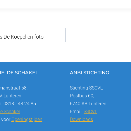
l
e
n
ts De Koepel en foto-
IE: DE SCHAKEL
ANBI STICHTING
anstraat 58,
Stichting SSCVL
 Lunteren
Postbus 60,
n: 0318 - 48 24 85
6740 AB Lunteren
e Schakel
Email:
SSCVL
r voor
Openingstijden
Downloads