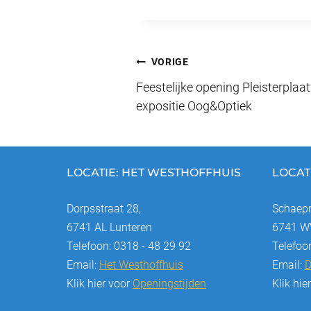
c
e
er
k
ai
e
sk
e
e
b
y
st
dI
Bericht
VORIGE
o
n
Feestelijke opening Pleisterplaa
navigatie
o
expositie Oog&Optiek
k
LOCATIE: HET WESTHOFFHUIS
LOCAT
Dorpsstraat 28,
Schaepm
6741 AL Lunteren
6741 WV
Telefoon: 0318 - 48 29 92
Telefoo
Email:
Het Westhoffhuis
Email:
D
Klik hier voor
Openingstijden
Klik hie