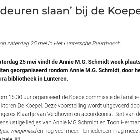
deuren slaan’ bij de Koepe
g op zaterdag 25 mei in Het Luntersche Buurtbosch
.
erdag 25 mei vindt de Annie M.G. Schmidt week plaats.
eiten georganiseerd rondom Annie M.G. Schmidt, door h
a bibliotheek in Lunteren.
 15.30 uur organiseert de Koepelcommissie de familie- / 
ijktoren De Koepel. Deze voorstelling wordt uitgevoerd doo
ngeres Klaartje van Veldhoven en accordeonist Bert van d
levenslustige liedjes van Annie MG Schmidt en Toon Herman
tjes, wiegenlied
en nog veel meer… En iedereen mag meezin
hele lijf!