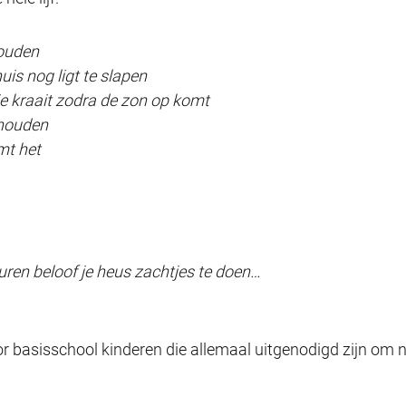
houden
uis nog ligt te slapen
ie kraait zodra de zon op komt
 houden
mt het
uren beloof je heus zachtjes te doen…
or basisschool kinderen die allemaal uitgenodigd zijn om