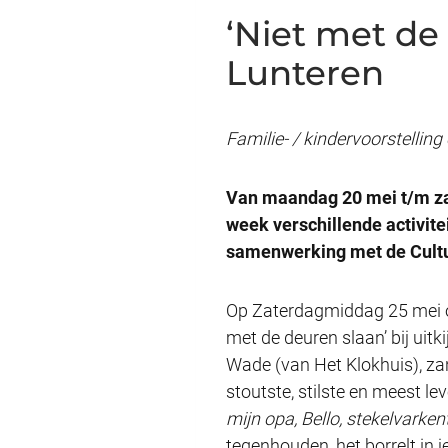
‘Niet met de 
Lunteren
Familie- / kindervoorstellin
Van maandag 20 mei t/m zat
week verschillende activit
samenwerking met de Cultur
Op Zaterdagmiddag 25 mei om
met de deuren slaan’ bij uitk
Wade (van Het Klokhuis), za
stoutste, stilste en meest 
mijn opa, Bello, stekelvarken
tegenhouden, het borrelt in je 