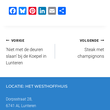
F
Bl
Pi
Li
E
D
a
u
nt
n
m
el
c
e
er
k
ail
e
e
sk
e
e
n
Bericht
b
y
st
dI
VORIGE
VOLGENDE
o
n
‘Niet met de deuren
Steak met
navigatie
o
slaan’ bij de Koepel in
champignons
Lunteren
k
LOCATIE: HET WESTHOFFHUIS
Dorpsstraat 28,
6741 AL Lunteren