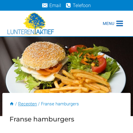
Doorgaan
Email
Telefoon
naar
inhoud
MENU
/
Recepten
/
Franse hamburgers
Franse hamburgers