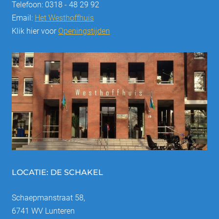
Telefoon: 0318 - 48 29 92
Email:
Het Westhoffhuis
Klik hier voor
Openingstijden
LOCATIE: DE SCHAKEL
Schaepmanstraat 58,
6741 WV Lunteren