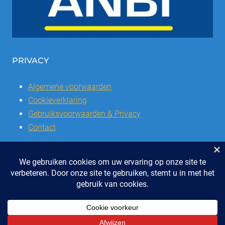
PRIVACY
Algemene voorwaarden
Cookieverklaring
Gebruiksvoorwaarden & Privacy
Contact
© 2026 | Stichting SSCVL | Dorpshuis Het Westhoffhuis: Dorpsstraat
28, 6741 AL Lunteren
Telefoon: 0318 - 48 2992 | KvK nr: 41047051 | Bank: IBAN: NL47 RABO
0337504016