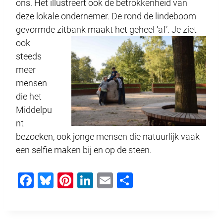
ons. Het illustreert ook de betrokkenheid van
deze lokale ondernemer. De rond de lindeboom
gevormde zitbank maakt het geheel ‘af’.
Je ziet
ook
steeds
meer
mensen
die het
Middelpu
nt
bezoeken, ook jonge mensen die natuurlijk vaak
een selfie maken bij en op de steen.
F
Bl
Pi
Li
E
D
a
u
nt
n
m
el
c
e
er
k
ail
e