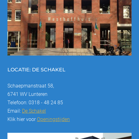
LOCATIE: DE SCHAKEL
Schaepmanstraat 58,
6741 WV Lunteren
Telefoon: 0318 - 48 24 85
Email:
De Schakel
Klik hier voor
Openingstijden