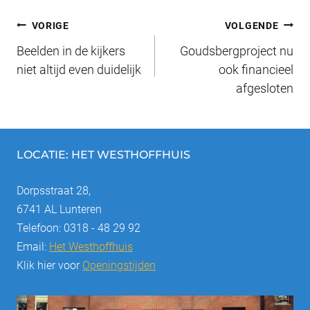
e
sk
e
e
n
Bericht
b
y
st
dI
VORIGE
VOLGENDE
o
n
Beelden in de kijkers
Goudsbergproject nu
navigatie
o
niet altijd even duidelijk
ook financieel
afgesloten
k
LOCATIE: HET WESTHOFFHUIS
Dorpsstraat 28,
6741 AL Lunteren
Telefoon: 0318 - 48 29 92
Email:
Het Westhoffhuis
Klik hier voor
Openingstijden