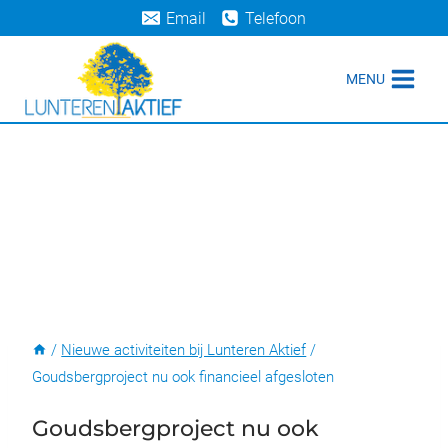
Doorgaan
Email
Telefoon
naar
inhoud
MENU
/
Nieuwe activiteiten bij Lunteren Aktief
/
Goudsbergproject nu ook financieel afgesloten
Goudsbergproject nu ook