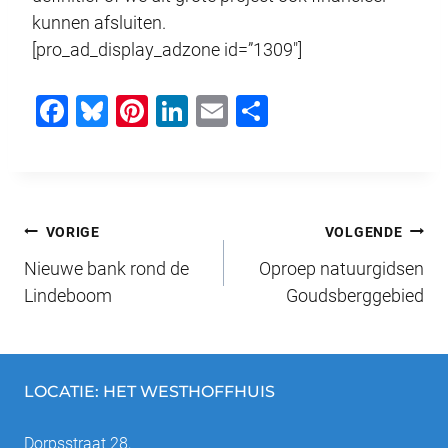
kunnen afsluiten.
[pro_ad_display_adzone id=”1309″]
F
Bl
Pi
Li
E
D
a
u
nt
n
m
el
c
e
er
k
ail
e
e
sk
e
e
n
Bericht
b
y
st
dI
VORIGE
VOLGENDE
o
n
Nieuwe bank rond de
Oproep natuurgidsen
navigatie
o
Lindeboom
Goudsberggebied
k
LOCATIE: HET WESTHOFFHUIS
Dorpsstraat 28,