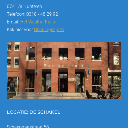
6741 AL Lunteren
Telefoon: 0318 - 48 29 92
Email:
Het Westhoffhuis
Klik hier voor
Openingstijden
LOCATIE: DE SCHAKEL
Schaepmanstraat 58,