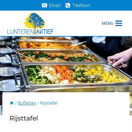
Doorgaan
Email
Telefoon
naar
inhoud
MENU
/
Buffetten
/
Rijsttafel
Rijsttafel