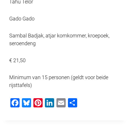
Tahu Telor
Gado Gado
Sambal Badjak, atjar komkommer, kroepoek,
seroendeng
€ 21,50
Minimum van 15 personen (geldt voor beide
rijsttafels)
F
Bl
Pi
Li
E
D
a
u
nt
n
m
el
c
e
er
k
ail
e