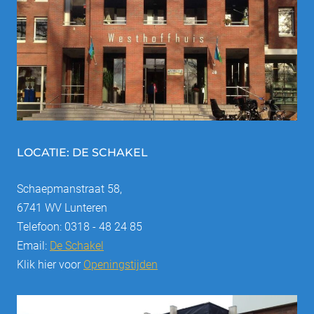
LOCATIE: DE SCHAKEL
Schaepmanstraat 58,
6741 WV Lunteren
Telefoon: 0318 - 48 24 85
Email:
De Schakel
Klik hier voor
Openingstijden