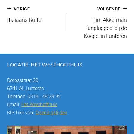
e
sk
e
e
n
Bericht
b
y
st
dI
VORIGE
VOLGENDE
o
n
Italiaans Buffet
Tim Akkerman
navigatie
o
‘unplugged’ bij de
Koepel in Lunteren
k
LOCATIE: HET WESTHOFFHUIS
Dorpsstraat 28,
6741 AL Lunteren
Telefoon: 0318 - 48 29 92
Email:
Het Westhoffhuis
Klik hier voor
Openingstijden