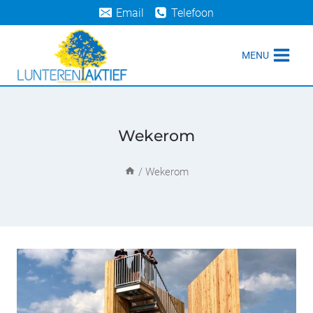
Doorgaan
Email
Telefoon
naar
inhoud
MENU
Wekerom
/
Wekerom