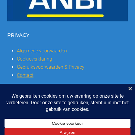
PRIVACY
Algemene voorwaarden
Cookieverklaring
Gebruiksvoorwaarden & Privacy
Contact
© 2026 | Stichting SSCVL | Dorpshuis Het Westhoffhuis: Dorpsstraat
28, 6741 AL Lunteren
Telefoon: 0318 - 48 2992 | KvK nr: 41047051 | Bank: IBAN: NL47 RABO
0337504016