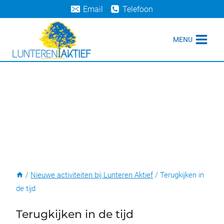
Doorgaan
Email
Telefoon
naar
inhoud
MENU
/
Nieuwe activiteiten bij Lunteren Aktief
/
Terugkijken in
de tijd
Terugkijken in de tijd