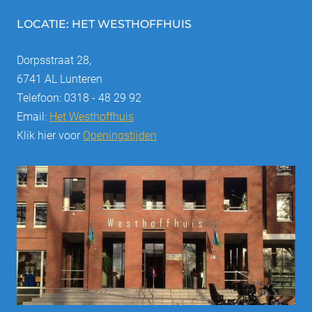
LOCATIE: HET WESTHOFFHUIS
Dorpsstraat 28,
6741 AL Lunteren
Telefoon: 0318 - 48 29 92
Email:
Het Westhoffhuis
Klik hier voor
Openingstijden