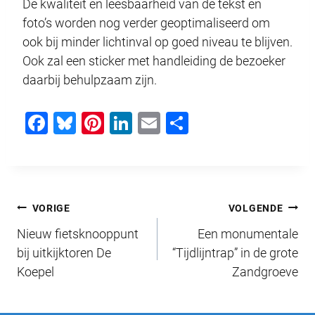
De kwaliteit en leesbaarheid van de tekst en
foto’s worden nog verder geoptimaliseerd om
ook bij minder lichtinval op goed niveau te blijven.
Ook zal een sticker met handleiding de bezoeker
daarbij behulpzaam zijn.
F
Bl
Pi
Li
E
D
a
u
nt
n
m
el
c
e
er
k
ail
e
e
sk
e
e
n
Bericht
b
y
st
dI
VORIGE
VOLGENDE
o
n
Nieuw fietsknooppunt
Een monumentale
navigatie
o
bij uitkijktoren De
“Tijdlijntrap” in de grote
Koepel
Zandgroeve
k