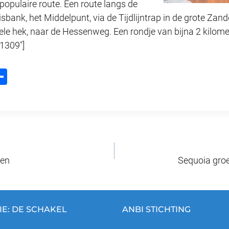
 populaire route. Een route langs de
bank, het Middelpunt, via de Tijdlijntrap in de grote Zan
ele hek, naar de Hessenweg. Een rondje van bijna 2 kilome
1309″]
D
m
el
l
e
n
den
Sequoia groe
IE: DE SCHAKEL
ANBI STICHTING