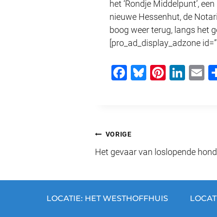
het ‘Rondje Middelpunt’, een
nieuwe Hessenhut, de Notaris
boog weer terug, langs het g
[pro_ad_display_adzone id=”
F
Bl
Pi
Li
E
a
u
nt
n
c
e
er
k
ai
e
sk
e
e
b
y
st
dI
Bericht
VORIGE
o
n
Het gevaar van loslopende hon
navigatie
o
k
LOCATIE: HET WESTHOFFHUIS
LOCAT