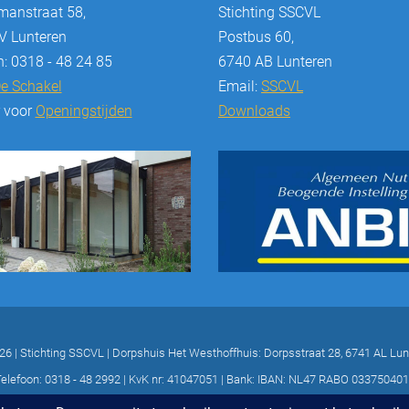
anstraat 58,
Stichting SSCVL
 Lunteren
Postbus 60,
n: 0318 - 48 24 85
6740 AB Lunteren
e Schakel
Email:
SSCVL
r voor
Openingstijden
Downloads
26 | Stichting SSCVL | Dorpshuis Het Westhoffhuis: Dorpsstraat 28, 6741 AL Lun
elefoon: 0318 - 48 2992 | KvK nr: 41047051 | Bank: IBAN: NL47 RABO 03375040
ONTWERP & REALISATIE EYE-GRAPHICS, OTTERLO