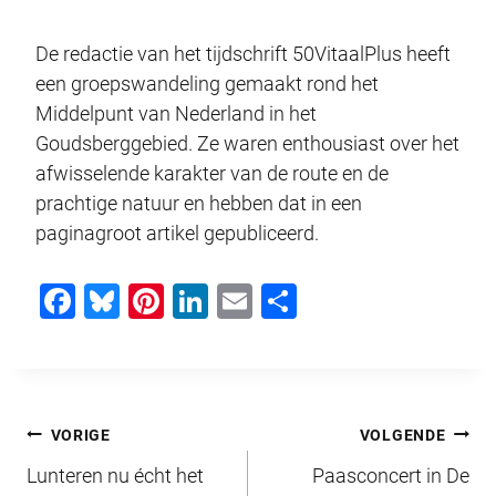
De redactie van het tijdschrift 50VitaalPlus heeft
een groepswandeling gemaakt rond het
Middelpunt van Nederland in het
Goudsberggebied. Ze waren enthousiast over het
afwisselende karakter van de route en de
prachtige natuur en hebben dat in een
paginagroot artikel gepubliceerd.
F
Bl
Pi
Li
E
D
a
u
nt
n
m
el
c
e
er
k
ail
e
e
sk
e
e
n
Bericht
b
y
st
dI
VORIGE
VOLGENDE
o
n
Lunteren nu écht het
Paasconcert in De
navigatie