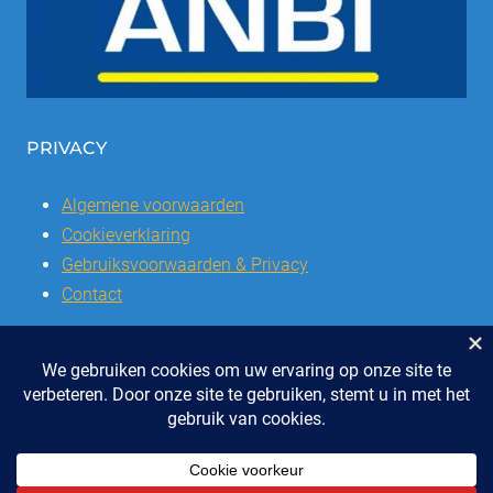
PRIVACY
Algemene voorwaarden
Cookieverklaring
Gebruiksvoorwaarden & Privacy
Contact
© 2026 | Stichting SSCVL | Dorpshuis Het Westhoffhuis: Dorpsstraat
28, 6741 AL Lunteren
Telefoon: 0318 - 48 2992 | KvK nr: 41047051 | Bank: IBAN: NL47 RABO
0337504016