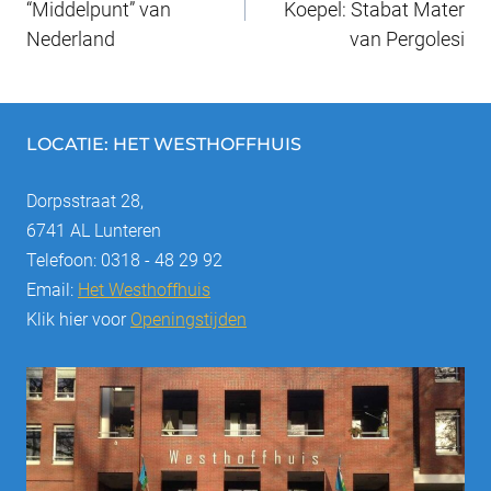
o
“Middelpunt” van
Koepel: Stabat Mater
Nederland
van Pergolesi
k
LOCATIE: HET WESTHOFFHUIS
Dorpsstraat 28,
6741 AL Lunteren
Telefoon: 0318 - 48 29 92
Email:
Het Westhoffhuis
Klik hier voor
Openingstijden