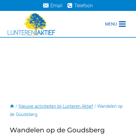
Doorgaan
Email
Telefoon
naar
inhoud
MENU
/
Nieuwe activiteiten bij Lunteren Aktief
/
Wandelen op
de Goudsberg
Wandelen op de Goudsberg