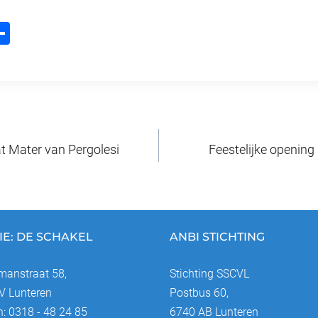
D
m
el
l
e
n
t Mater van Pergolesi
Feestelijke opening 
IE: DE SCHAKEL
ANBI STICHTING
anstraat 58,
Stichting SSCVL
 Lunteren
Postbus 60,
n: 0318 - 48 24 85
6740 AB Lunteren