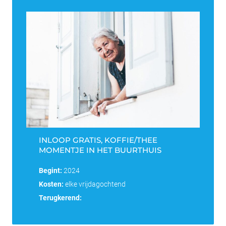
INLOOP GRATIS, KOFFIE/THEE
MOMENTJE IN HET BUURTHUIS
Begint:
2024
Kosten:
elke vrijdagochtend
Terugkerend: