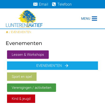
Doorgaan
Email
Telefoon
naar
inhoud
MENU
/
EVENEMENTEN
Evenementen
Lessen & Workshops
EVENEMENTEN
Sport en spel
Verenigingen / activiteiten
Kind & jeugd