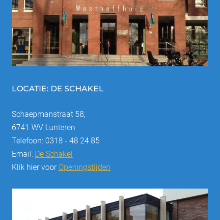
i
n
e
r
LOCATIE: DE SCHAKEL
i
Schaepmanstraat 58,
n
6741 WV Lunteren
g
Telefoon: 0318 - 48 24 85
Email:
De Schakel
Klik hier voor
Openingstijden