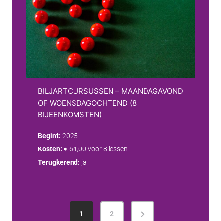
BILJARTCURSUSSEN – MAANDAGAVOND
OF WOENSDAGOCHTEND (8
BIJEENKOMSTEN)
Begint:
2025
Kosten:
€ 64,00 voor 8 lessen
Terugkerend:
ja
B
N
1
2