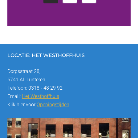
e
e
x
r
t
i
P
c
a
g
h
LOCATIE: HET WESTHOFFHUIS
e
t
Dorpsstraat 28,
6741 AL Lunteren
e
Telefoon: 0318 - 48 29 92
n
Email:
Het Westhoffhuis
Klik hier voor
Openingstijden
p
a
g