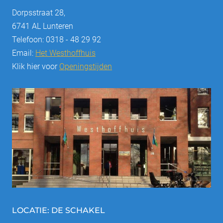
Dorpsstraat 28,
6741 AL Lunteren
Telefoon: 0318 - 48 29 92
Email:
Het Westhoffhuis
Klik hier voor
Openingstijden
LOCATIE: DE SCHAKEL