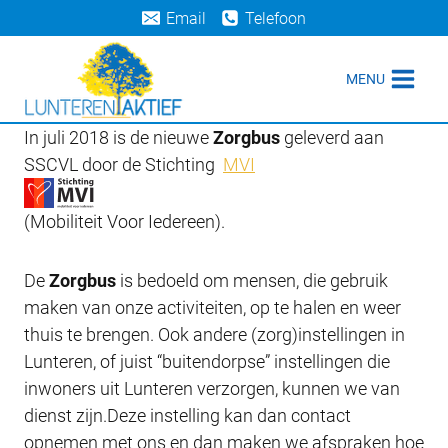
Doorgaan
Email
Telefoon
naar
inhoud
MENU
In juli 2018 is de nieuwe
Zorgbus
geleverd aan
SSCVL door de Stichting
MVI
(Mobiliteit Voor Iedereen).
De
Zorgbus
is bedoeld om mensen, die gebruik
maken van onze activiteiten, op te halen en weer
thuis te brengen. Ook andere (zorg)instellingen in
Lunteren, of juist “buitendorpse” instellingen die
inwoners uit Lunteren verzorgen, kunnen we van
dienst zijn.Deze instelling kan dan contact
opnemen met ons en dan maken we afspraken hoe