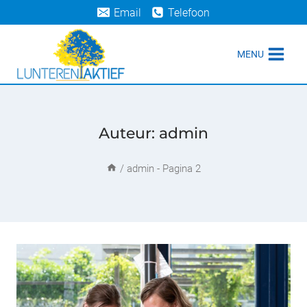
Doorgaan
Email
Telefoon
naar
inhoud
MENU
Auteur: admin
/
admin
- Pagina 2