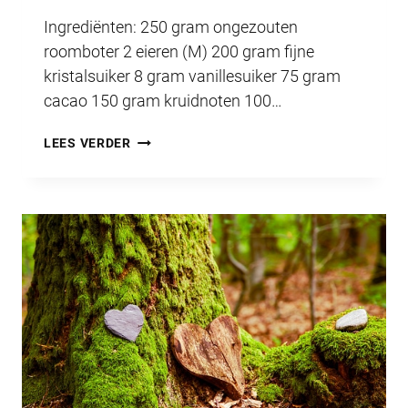
Ingrediënten: 250 gram ongezouten
roomboter 2 eieren (M) 200 gram fijne
kristalsuiker 8 gram vanillesuiker 75 gram
cacao 150 gram kruidnoten 100…
HET
LEES VERDER
LUNTERS
HAPJE
NOVEMBER:
KRUIDNOTEN-
ARRETJESCAKE