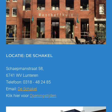
LOCATIE: DE SCHAKEL
Schaepmanstraat 58,
6741 WV Lunteren
Telefoon: 0318 - 48 24 85
Email:
De Schakel
Klik hier voor
Openingstijden